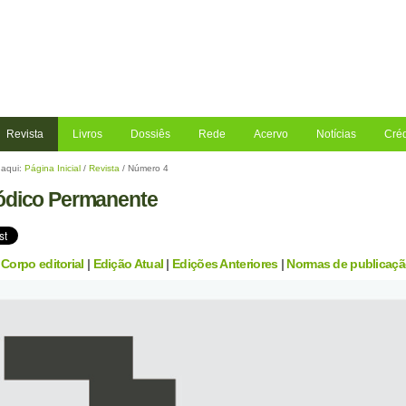
Revista
Livros
Dossiês
Rede
Acervo
Notícias
Créd
aqui:
Página Inicial
/
Revista
/
Número 4
ódico Permanente
|
Corpo editorial
|
Edição Atual
|
Edições Anteriores
|
Normas de publicaç