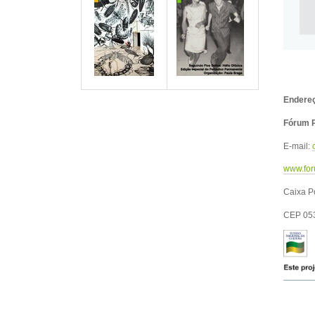
Endereç
Fórum P
E-mail:
www.for
Caixa P
CEP 05