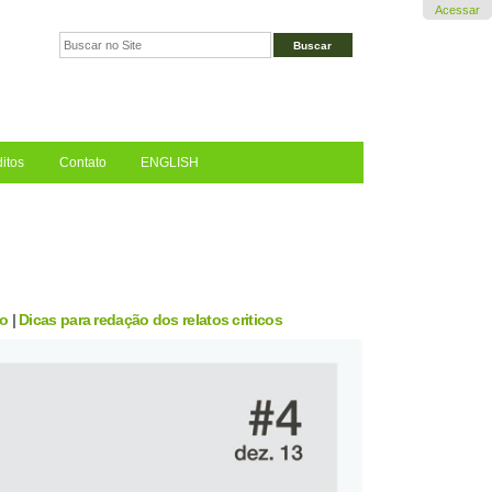
Acessar
Busca
Busca
Avançada…
itos
Contato
ENGLISH
ão
|
Dicas para redação dos relatos criticos