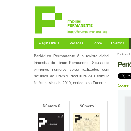
Ir
para
o
conteúdo.
|
Ir
para
a
Página Inicial
Pessoas
Sobre
Eventos
navegação
Você está 
Periódico Permanente
é a revista digital
Peri
trimestral do Fórum Permanente. Seus seis
primeiros números serão realizados com
recursos do Prêmio Procultura de Estímulo
às Artes Visuais 2010, gerido pela Funarte.
Sobre
Número 0
Número 1