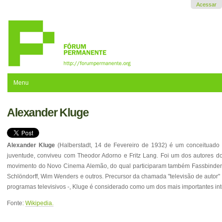
Ir
Acessar
para
o
conteúdo.
|
Ir
para
a
navegação
Menu
Alexander Kluge
Alexander Kluge
(Halberstadt, 14 de Fevereiro de 1932) é um conceituado re
juventude, conviveu com Theodor Adorno e Fritz Lang. Foi um dos autores 
movimento do Novo Cinema Alemão, do qual participaram também Fassbinder, 
Schlöndorff, Wim Wenders e outros. Precursor da chamada "televisão de autor" - 
programas televisivos -, Kluge é considerado como um dos mais importantes i
Fonte:
Wikipedia.