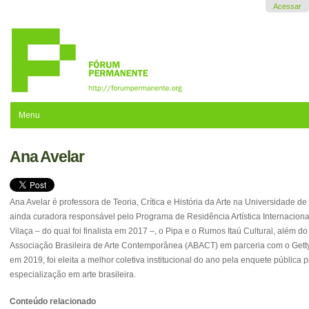
Ir
Acessar
para
o
conteúdo.
|
Ir
para
a
navegação
Menu
Ana Avelar
Ana Avelar é professora de Teoria, Crítica e História da Arte na Universidade d
ainda curadora responsável pelo Programa de Residência Artística Internacion
Vilaça – do qual foi finalista em 2017 –, o Pipa e o Rumos Itaú Cultural, al
Associação Brasileira de Arte Contemporânea (ABACT) em parceria com o Getty 
em 2019, foi eleita a melhor coletiva institucional do ano pela enquete pública 
especialização em arte brasileira.
Conteúdo relacionado