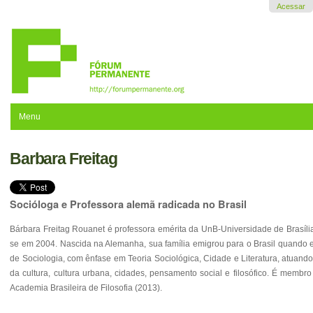
Ir
Acessar
para
o
conteúdo.
|
Ir
para
a
navegação
Menu
Barbara Freitag
Socióloga e Professora alemã radicada no Brasil
Bárbara Freitag Rouanet é professora emérita da UnB-Universidade de Brasíli
se em 2004. Nascida na Alemanha, sua família emigrou para o Brasil quando el
de Sociologia, com ênfase em Teoria Sociológica, Cidade e Literatura, atuando
da cultura, cultura urbana, cidades, pensamento social e filosófico. É membr
Academia Brasileira de Filosofia (2013).