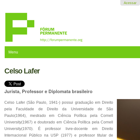
Ir
Acessar
para
o
conteúdo.
|
Ir
para
a
navegação
Menu
Celso Lafer
Jurista, Professor e Diplomata brasileiro
Celso Lafer (São Paulo, 1941-) possui graduação em Direito
pela Faculdade de Direito da Universidade de São
Paulo(1964), mestrado em Ciência Política pela Cornell
University(1967) e doutorado em Ciência Política pela Cornell
University(1970). É professor livre-docente em Direito
Internacional Público na USP (1977) e professor titular de