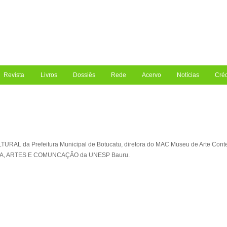
Revista
Livros
Dossiês
Rede
Acervo
Notícias
Créd
L da Prefeitura Municipal de Botucatu, diretora do
MAC Museu de Arte Conte
A, ARTES E COMUNCAÇÃO da UNESP Bauru.