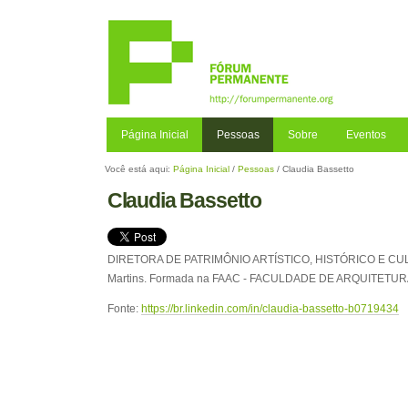
Ir
para
o
conteúdo.
|
Ir
para
a
Página Inicial
Pessoas
Sobre
Eventos
navegação
Você está aqui:
Página Inicial
/
Pessoas
/
Claudia Bassetto
Claudia Bassetto
DIRETORA DE PATRIMÔNIO ARTÍSTICO, HISTÓRICO E CULTURA
Martins. Formada na
FAAC - FACULDADE DE ARQUITETUR
Fonte:
https://br.linkedin.com/in/claudia-bassetto-b0719434