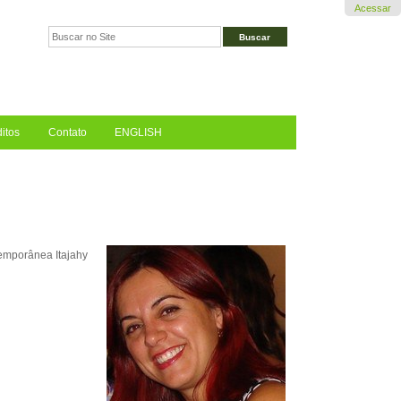
Acessar
Busca
Busca
Avançada…
itos
Contato
ENGLISH
mporânea Itajahy