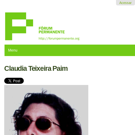
Ir
Acessar
para
o
conteúdo.
|
Ir
para
a
navegação
Menu
Claudia Teixeira Paim