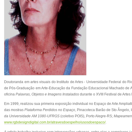
Doutoranda em artes visuais do Instituto de Artes - Universidade Federal do Ri
de
Pós-Graduação em Arte-Educação da Fundação Educacional Machado de Assis
oficina
Palavras, Objetos e Imagens Instalados
durante o XVIII Festival de Artes
Em 1999, realizou sua primeira exposição individual no Espaço de Arte Ampliat
das mostras
Plataforma Perdidos no Espaço
,
Pinacoteca Barão de Sto Ângelo, I
da Universidade AM 1080-UFRGS
(coletivo POIS),
Porto Alegre-RS;
Mapeamento
www.rgbdesigndigital.com.br/atravesdoespelho/usosdoespaco/
.
A artista trabalha inclusive com intervenções urbanas, entre elas a
complexos / 