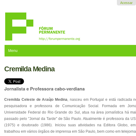
Ir
Acessar
para
o
conteúdo.
|
Ir
para
a
navegação
Menu
Cremilda Medina
Jornalista e Professora cabo-verdiana
C
remilda Celeste de Araújo Medina
, nasceu em Portugal e está radicada no 
pesquisadora e professora de Comunicação Social. Formada em Jorn
Universidade Federal do Rio Grande do Sul, atua na área jornalística há ma
passado pelo "Jornal da Tarde" de São Paulo. Atualmente é professora da US
(1975) e doutorado (1986). Iniciou suas atividades na Editora Globo, em
trabalhou em vários órgãos de imprensa em São Paulo, bem como em telejorna