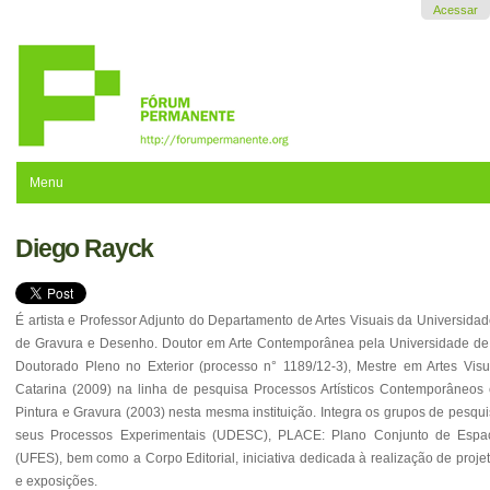
Ir
Acessar
para
o
conteúdo.
|
Ir
para
a
navegação
Menu
Diego Rayck
É artista e Professor Adjunto do Departamento de Artes Visuais da Universida
de Gravura e Desenho. Doutor em Arte Contemporânea pela Universidade de
Doutorado Pleno no Exterior (processo n° 1189/12-3), Mestre em Artes Vis
Catarina (2009) na linha de pesquisa Processos Artísticos Contemporâneos e
Pintura e Gravura (2003) nesta mesma instituição. Integra os grupos de pesqu
seus Processos Experimentais (UDESC), PLACE: Plano Conjunto de Espa
(UFES), bem como a Corpo Editorial, iniciativa dedicada à realização de projet
e exposições.