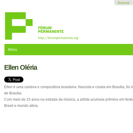
Ir
Acessar
para
o
conteúdo.
|
Ir
para
a
navegação
Menu
Ellen Oléria
Ellen é uma cantora e compositora brasileira. Nascida e criada em Brasília, fo
de Brasília.
Com mais de 15 anos na estrada da música, a artista acumula prêmios em festiv
Brasil e mundo afora.