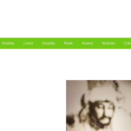
Revista
Livros
Dossiês
Rede
Acervo
Notícias
Créd