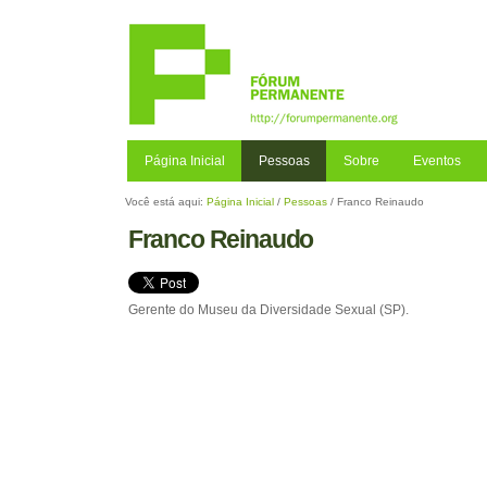
Ir
para
o
conteúdo.
|
Ir
para
a
Página Inicial
Pessoas
Sobre
Eventos
navegação
Você está aqui:
Página Inicial
/
Pessoas
/
Franco Reinaudo
Franco Reinaudo
Gerente do Museu da Diversidade Sexual (SP).