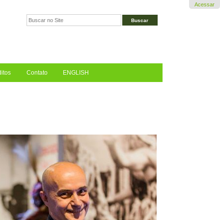
Acessar
Busca
Busca
Avançada…
itos
Contato
ENGLISH