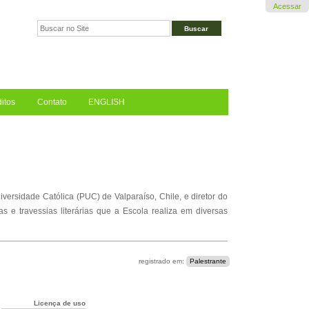
Acessar
Busca
Busca
Avançada…
itos
Contato
ENGLISH
iversidade Católica (PUC) de Valparaíso, Chile, e diretor do
 e travessias literárias que a Escola realiza em diversas
registrado em:
Palestrante
Licença de uso