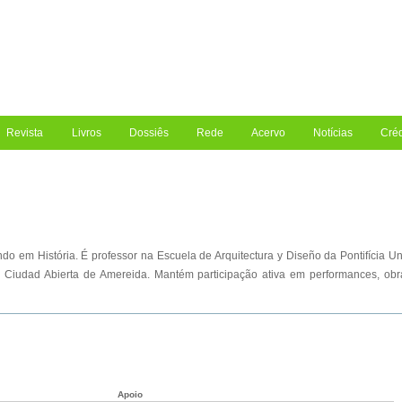
Revista
Livros
Dossiês
Rede
Acervo
Notícias
Créd
do em História. É professor na Escuela de Arquitectura y Diseño da Pontifícia Un
iudad Abierta de Amereida. Mantém participação ativa em performances, obras
Apoio