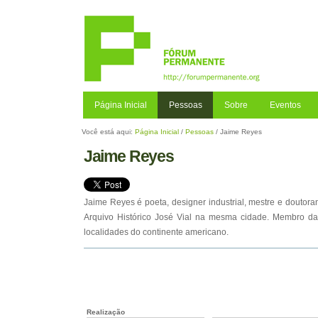
Ir
para
o
conteúdo.
|
Ir
para
a
Página Inicial
Pessoas
Sobre
Eventos
navegação
Você está aqui:
Página Inicial
/
Pessoas
/
Jaime Reyes
Jaime Reyes
Jaime Reyes é poeta, designer industrial, mestre e doutoran
Arquivo Histórico José Vial na mesma cidade. Membro da C
localidades do continente americano.
Realização