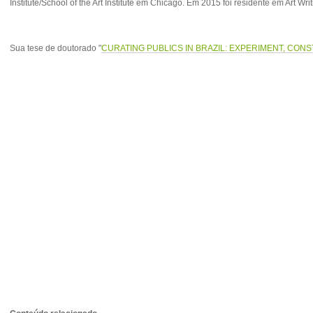
Institute/School of the Art Institute em Chicago. Em 2015 foi residente em Art Wri
Sua tese de doutorado "
CURATING PUBLICS IN BRAZIL: EXPERIMENT, CON