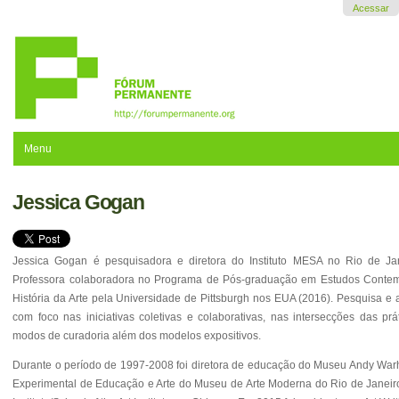
Ir
Acessar
para
o
conteúdo.
|
Ir
para
a
navegação
Menu
Jessica Gogan
Jessica Gogan é pesquisadora e diretora do Instituto MESA no Rio de Ja
Professora colaboradora no Programa de Pós-graduação em Estudos Contem
História da Arte pela Universidade de Pittsburgh nos EUA (2016). Pesquisa e a
com foco nas iniciativas coletivas e colaborativas, nas intersecções das prát
modos de curadoria além dos modelos expositivos.
Durante o período de 1997-2008 foi diretora de educação do Museu Andy Warh
Experimental de Educação e Arte do Museu de Arte Moderna do Rio de Janeir