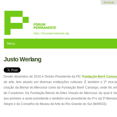
Ir
Acessar
para
o
conteúdo.
|
Ir
para
a
navegação
Menu
Justo Werlang
Desde dezembro de 2016 é Diretor-Presidente da FIC-
Fundação Iberê Camar
de arte, tem atuado em diversas instituições culturais. É também o 2º vice
criação da Bienal do Mercosul como da Fundação Iberê Camargo, onde foi, e
de Curadores. Da Fundação Bienal de Artes Visuais do Mercosul, da qual é mem
seu primeiro e sexto presidente e também vice-presidente da 4ª e da 5ª Biena
Alegre e do Conselho do Museu de Arte do Rio Grande do Sul (MARGS).