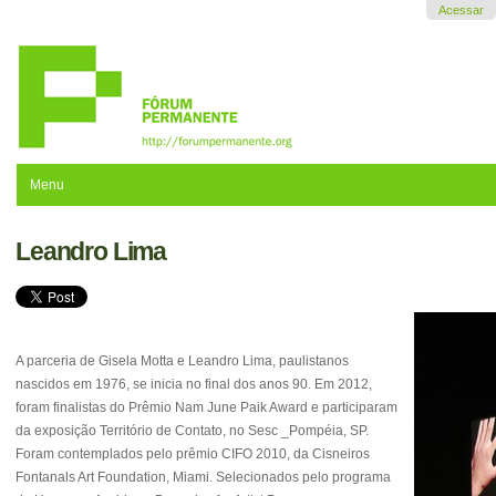
Ir
Acessar
para
o
conteúdo.
|
Ir
para
a
navegação
Menu
Leandro Lima
A parceria de Gisela Motta e Leandro Lima, paulistanos
nascidos em 1976, se inicia no final dos anos 90. Em 2012,
foram finalistas do Prêmio Nam June Paik Award e participaram
da exposição Território de Contato, no Sesc _Pompéia, SP.
Foram contemplados pelo prêmio CIFO 2010, da Cisneiros
Fontanals Art Foundation, Miami. Selecionados pelo programa