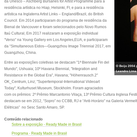
da Unesco – Aschberg Bursaries for Artist Programme para a
residência artística no Hiap, Helsinki, FI, e para a residência
artística na Inglaterra Artist Links – England/Brazil, do British
Council. Em 2014 participaram do programa de residência da
Bienal de Vancouver e foram selecionados pelo Novo Rumos
Itaú Cultural, Em 2017 realizaram a exposição individual
“Verso” na Young Gallery em Los Angeles,EUA, e participaram
da “Simultaneous Eidos—Guangzhou Image Triennial 2017, em
Guangzhou, China.
Entre as exposições coletivas se destacam "1ª Biennale Fin del
O Beijo 2004 
Mundo", Ushuaia; 10º Havana Biennial, "Integration and
Leandro Lima
Resistance in the Global Era", Havana; "Höhenrausch.2"
OK_Centrum, Linz; "Supertemporal-International Videoart
Today", Kulturhuset Museum, Stockholm. Foram agraciados
com os prêmios: 2º Prêmio Marcantonio Vilaça, 13º Prêmio Cultura Inglesa Festiv
destacam-se em 2012, “Sopro” no CCBB, RJ e “Anti-Horário” na Galeria Verme
Elétricas” no Sesc Santo Amaro, SP.
Conteúdo relacionado
Sobre a exposição - Ready Made in Brasil
Programa - Ready Made in Brasil