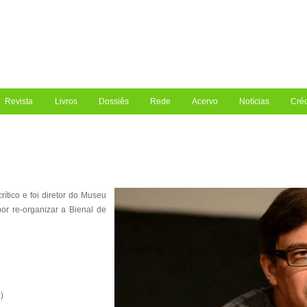
Revista
Livros
Dossiês
Rede
Acervo
Notícias
Créd
ítico e foi diretor do Museu
or re-organizar a Bienal de
)