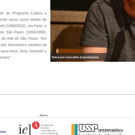
údo do Programa Cultura e
 onde atuou como diretor de
til (1998/2002), em Paris, e
 de São Paulo (1993/1998).
l de Arte de São Paulo: “Em
s" (ed. Alameda) e membro da
eus livros “Arno Schmidt” e
foto:Lara Carvalho (reprodução)
ondry”.
Apoio