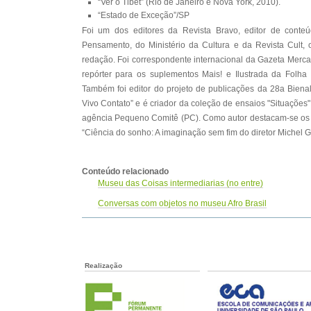
“Ver o Tibet” (Rio de Janeiro e Nova York, 2010).
“Estado de Exceção”/SP
Foi um dos editores da Revista Bravo, editor de conte
Pensamento, do Ministério da Cultura e da Revista Cult,
redação. Foi correspondente internacional da Gazeta Mercan
repórter para os suplementos Mais! e Ilustrada da Folha
Também foi editor do projeto de publicações da 28a Biena
Vivo Contato” e é criador da coleção de ensaios "Situaçõe
agência Pequeno Comitê (PC). Como autor destacam-se os s
“Ciência do sonho: A imaginação sem fim do diretor Michel G
Conteúdo relacionado
Museu das Coisas intermediarias (no entre)
Conversas com objetos no museu Afro Brasil
Realização