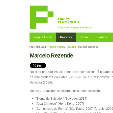
Ir
para
o
conteúdo.
|
Ir
para
a
Página Inicial
Pessoas
Sobre
Eventos
navegação
Você está aqui:
Página Inicial
/
Pessoas
/
Marcelo Rezende
Marcelo Rezende
Nascido em São Paulo, formado em jornalismo, é curador, cr
de Arte Moderna da Bahia (2013-2015), e o responsável p
Salvador (2014).
Dentre os seus principais projetos curatoriais estão:
"Bienal de Salvador" (Salvador, 2014)
“À La Chinoise” (Hong Kong, 2007)
“Comunismo da Forma” (São Paulo, 2007; Toronto, 2009