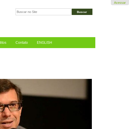
Acessar
Busca
Busca
Avançada…
itos
Contato
ENGLISH