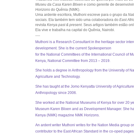
Museu da Casa Karen Blixen
e como gerente de desenvolvime
Horizons
do Quênia (NMK).
Uma ardente escritora, Muthoni escreve para o grupo da
Nat
sociais. Ela também tem sido uma colaboradora do
East Afr
revista
Kenya past & present
. Seus artigos também estão onl
Ela vive e trabalha na capital do Quênia, Nairobi.
----
Muthoni is a Research Consultant in the heritage sector inte
development. She is the current Spokesperson
for the National Committees of the International Council of
Kenya, National Committee from 2013 – 2019.
She holds a degree in Anthropology from the University of N
Agriculture and Technology.
She has taught at the Jomo Kenyatta University of Agriculture
Anthropology since 2006.
She worked at the National Museums of Kenya for over 20 year
Museum Karen Blixen and as Development Manager. She has b
Kenya (NMK) magazine NMK Horizons.
An ardent writer Muthoni writes for the Nation Media group on
contributor to the East African Standard in the co-oped page