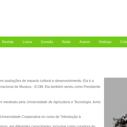
Revista
Livros
Dossiês
Rede
Acervo
Notícias
Créd
em avaliações de impacto cultural e desenvolvimento. Ela é a
ernacional de Museus - ICOM. Ela também serviu como Presidente
m mestrado pela
Universidade de Agricultura e Tecnologia Jomo
Universidade Cooperativa
no curso de "Introdução à
nos, em diferentes capacidades, inclusive como curadora do