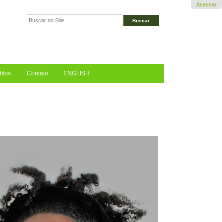
Acessar
Busca
Busca
Avançada…
itos
Contato
ENGLISH