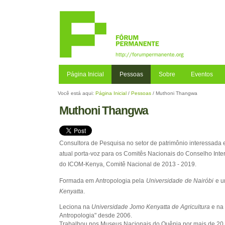
Ir
para
o
conteúdo.
|
Ir
para
a
Página Inicial
Pessoas
Sobre
Eventos
navegação
Você está aqui:
Página Inicial
/
Pessoas
/
Muthoni Thangwa
Muthoni Thangwa
Consultora de Pesquisa no setor de patrimônio interessada 
atual porta-voz para os Comitês Nacionais do Conselho Int
do ICOM-Kenya, Comitê Nacional de 2013 - 2019.
Formada em Antropologia pela
Universidade de Nairóbi
e u
Kenyatta
.
Leciona na
Universidade Jomo Kenyatta de Agricultura
e na
Antropologia" desde 2006.
Trabalhou nos Museus Nacionais do Quênia por mais de 20 a