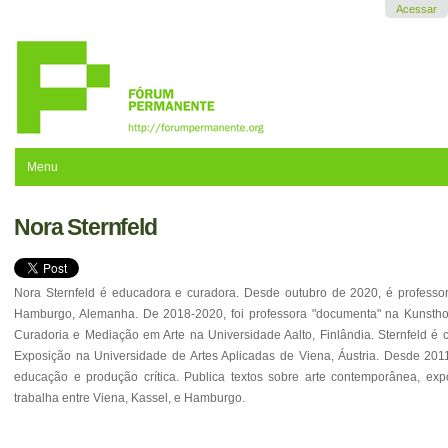
Ir
Acessar
para
o
conteúdo.
|
Ir
para
a
navegação
Menu
Nora Sternfeld
Nora Sternfeld é educadora e curadora. Desde outubro de 2020, é professor
Hamburgo, Alemanha. De 2018-2020, foi professora "documenta" na Kunstho
Curadoria e Mediação em Arte na Universidade Aalto, Finlândia. Sternfeld é 
Exposição na Universidade de Artes Aplicadas de Viena, Áustria. Desde 201
educação e produção crítica. Publica textos sobre arte contemporânea, expos
trabalha entre Viena, Kassel, e Hamburgo.