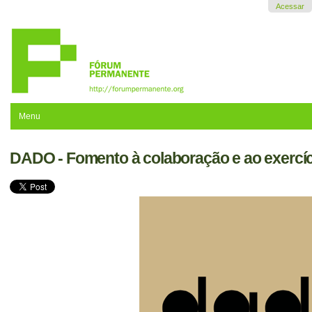
Ir
Acessar
para
o
conteúdo.
|
Ir
para
a
navegação
Menu
DADO - Fomento à colaboração e ao exercíc