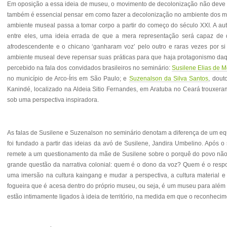
Em oposição a essa ideia de museu, o movimento de decolonização não deve se 
também é essencial pensar em como fazer a decolonização no ambiente dos m
ambiente museal passa a tomar corpo a partir do começo do século XXI. A aut
entre eles, uma ideia errada de que a mera representação será capaz de 
afrodescendente e o chicano ‘ganharam voz’ pelo outro e raras vezes por si
ambiente museal deve repensar suas práticas para que haja protagonismo daque
percebido na fala dos convidados brasileiros no seminário:
Susilene Elias de M
no município de Arco-Íris em São Paulo; e
Suzenalson da Silva Santos
, dout
Kanindé, localizado na Aldeia Sitio Fernandes, em Aratuba no Ceará trouxer
sob uma perspectiva inspiradora.
As falas de Susilene e Suzenalson no seminário denotam a diferença de um equip
foi fundado a partir das ideias da avó de Susilene, Jandira Umbelino.
Após o 
remete a um questionamento da mãe de Susilene sobre o porquê do povo não 
grande questão da narrativa colonial: quem é o dono da voz? Quem é o respon
uma imersão na cultura kaingang e mudar a perspectiva, a cultura material e 
fogueira que é acesa dentro do próprio museu, ou seja, é um museu para além
estão intimamente ligados à ideia de território, na medida em que o reconheci