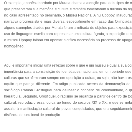
O exemplo japonês abordado por Murata chama a atenção para dois tipos de m
que preservaram sua memória e cultura e também fomentaram o turismo da regiã
no caso apresentado no seminário, o Museu Nacional Ainu Upopoy, inaugura
narrativa progressista e mais diversa, especialmente em razão das Olimpíadas
alguns exemplos citados por Murata foram a retirada de objetos para exposiç
uso de linguagem escrita para representar uma cultura ágrafa, a exposição r
o museu Upopoy falhou em apontar a crítica necessária ao processo de apagam
homogêneo.
Aqui é importante iniciar uma reflexão sobre o que é um museu e qual a sua co
importância para a constituição de identidades nacionais
, em um período que
culturas que se afirmaram sempre em oposição a outras, ou seja, não havia es
aquilo que pareça diferente. Em artigo publicado acerca da demarcação de t
sociólogo Ramon Grosfoguel para delinear o conceito de colonialidade, o
hierarquia. Segundo, Grosfiguel, o racismo se organiza a partir de dentro d
cultural, reproduziu essa lógica ao longo do séculos XIX e XX, o que se not
assalto à manifestação cultural de povos conquistados, que era seguidament
distância de seu local de produção.