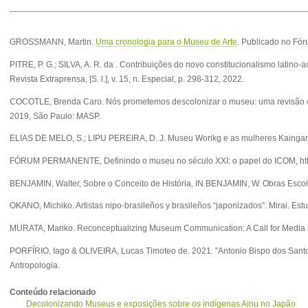
GROSSMANN, Martin.
Uma cronologia para o Museu de Arte
. Publicado no Fó
PITRE, P. G.; SILVA, A. R. da . Contribuições do novo constitucionalismo latin
Revista Extraprensa, [S. l.], v. 15, n. Especial, p. 298-312, 2022.
COCOTLE, Brenda Caro. Nós prometemos descolonizar o museu: uma revisão crít
2019, São Paulo: MASP.
ELIAS DE MELO, S.; LIPU PEREIRA, D. J. Museu Worikg e as mulheres Kaingang. Mu
FÓRUM PERMANENTE, Definindo o museu no século XXI: o papel do ICOM, http
BENJAMIN, Walter, Sobre o Conceito de História, IN BENJAMIN, W. Obras Escolh
OKANO, Michiko. Artistas nipo-brasileños y brasileños “japonizados”. Mirai. Est
MURATA, Mariko. Reconceptualizing Museum Communication: A Call for Media Stu
PORFÍRIO, Iago & OLIVEIRA, Lucas Timoteo de. 2021. "Antonio Bispo dos Santo
Antropologia.
Conteúdo relacionado
Decolonizando Museus e exposições sobre os indígenas Ainu no Japão