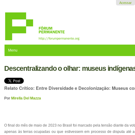
Ir
Acessar
para
o
conteúdo.
|
Ir
para
a
navegação
Menu
Descentralizando o olhar: museus indígenas
Relato Crítico: Entre Diversidade e Decolonização: Museus 
Por
Mirella Del Mazza
O final do mês de maio de 2023 no Brasil foi marcado pela tensão diante da vo
apenas às terras ocupadas ou que estivessem em processo de disputa até a