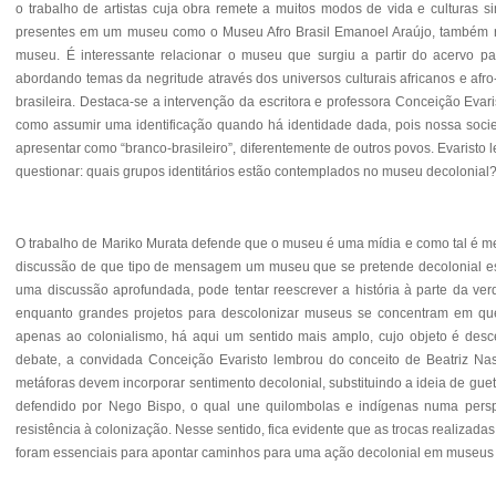
o trabalho de artistas cuja obra remete a muitos modos de vida e culturas s
presentes em um museu como o Museu Afro Brasil Emanoel Araújo, também 
museu. É interessante relacionar o museu que surgiu a partir do acervo pa
abordando temas da negritude através dos universos culturais africanos e afr
brasileira. Destaca-se a intervenção da escritora e professora Conceição Evar
como assumir uma identificação quando há identidade dada, pois nossa socied
apresentar como “branco-brasileiro”, diferentemente de outros povos. Evaristo
questionar: quais grupos identitários estão contemplados no museu decolonial
O trabalho de Mariko Murata defende que o museu é uma mídia
e como tal é m
discussão de que tipo de mensagem um museu que se pretende decolonial está 
uma discussão aprofundada, pode tentar reescrever a história à parte da v
enquanto grandes projetos para descolonizar museus se concentram em que
apenas ao colonialismo, há aqui um sentido mais amplo, cujo objeto é descen
debate, a convidada Conceição Evaristo lembrou do conceito de Beatriz Nas
metáforas devem incorporar sentimento decolonial, substituindo a ideia de guet
defendido por Nego Bispo, o qual une quilombolas e indígenas numa perspe
resistência à colonização.
Nesse sentido, fica evidente que as trocas realizad
foram essenciais para apontar caminhos para uma ação decolonial em museus 