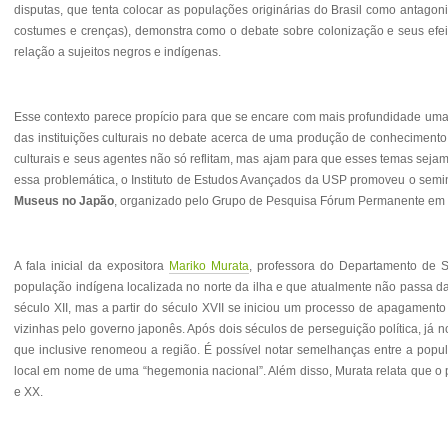
disputas, que tenta colocar as populações originárias do Brasil como antag
costumes e crenças), demonstra como o debate sobre colonização e seus efei
relação a sujeitos negros e indígenas.
Esse contexto parece propício para que se encare com mais profundidade uma 
das instituições culturais no debate acerca de uma produção de conheciment
culturais e seus agentes não só reflitam, mas ajam para que esses temas seja
essa problemática, o Instituto de Estudos Avançados da USP promoveu o semi
Museus no Japão
, organizado pelo Grupo de Pesquisa Fórum Permanente em 
A fala inicial da expositora
Mariko Murata
, professora do Departamento de S
população indígena localizada no norte da ilha e que atualmente não passa d
século XII, mas a partir do século XVII se iniciou um processo de apagamen
vizinhas pelo governo japonês. Após dois séculos de perseguição política, já
que inclusive renomeou a região. É possível notar semelhanças entre a popul
local em nome de uma “hegemonia nacional”. Além disso, Murata relata que o 
e XX.