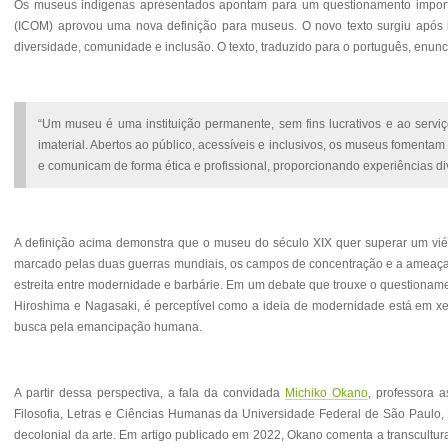
Os museus indígenas apresentados apontam para um questionamento import
(ICOM) aprovou uma nova definição para museus.
O novo texto surgiu após 
diversidade, comunidade e inclusão. O texto, traduzido para o português, enunc
“Um museu é uma instituição permanente, sem fins lucrativos e ao serviç
imaterial. Abertos ao público, acessíveis e inclusivos, os museus foment
e comunicam de forma ética e profissional, proporcionando experiências div
A definição acima demonstra que o museu do século XIX quer superar um vié
marcado pelas duas guerras mundiais, os campos de concentração e a ameaça c
estreita entre modernidade e barbárie
. Em um debate que trouxe o questionam
Hiroshima e Nagasaki, é perceptível como a ideia de modernidade está em x
busca pela emancipação humana.
A partir dessa perspectiva, a fala da convidada
Michiko Okano
, professora 
Filosofia, Letras e Ciências Humanas da Universidade Federal de São Paulo, a
decolonial da arte. Em artigo publicado em 2022,
Okano comenta a transcultura