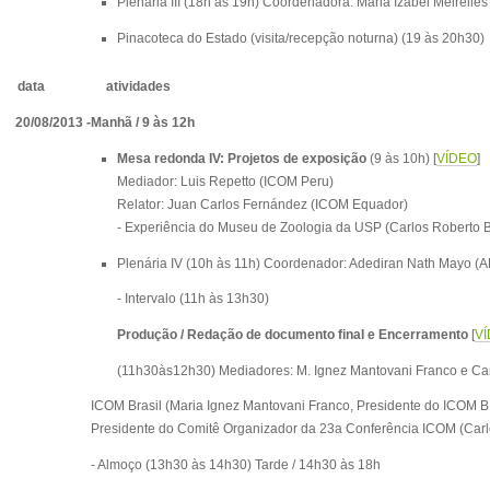
Plenária III
(18h às 19h) Coordenadora: Maria Izabel Meirelles
Pinacoteca do Estado (visita/recepção noturna)
(19 às 20h30)
data
atividades
20/08/2013 -
Manhã / 9 às 12h
Mesa redonda IV: Projetos de exposição
(9 às 10h) [
VÍDEO
]
Mediador: Luis Repetto (ICOM Peru)
Relator: Juan Carlos Fernández (ICOM Equador)
- Experiência do Museu de Zoologia da USP (Carlos Roberto 
Plenária IV
(10h às 11h) Coordenador: Adediran Nath Mayo 
- Intervalo (11h às 13h30)
Produção / Redação de documento final e Encerramento
[
V
(11h30às12h30) Mediadores: M. Ignez Mantovani Franco e Car
ICOM Brasil (Maria Ignez Mantovani Franco,
Presidente do ICOM 
Presidente do Comitê Organizador da 23a Conferência ICOM (Carl
- Almoço (13h30 às 14h30) Tarde / 14h30 às 18h