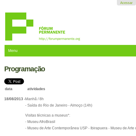
Ir
Acessar
para
o
conteúdo.
|
Ir
para
a
navegação
Menu
Programação
data
atividades
18/08/2013 -
Manhã / 8h
- Saída do Rio de Janeiro - Almoço (14h)
Visitas técnicas a museus
*:
- Museu AfroBrasil
- Museu de Arte Contemporânea USP - Ibirapuera - Museu de Arte