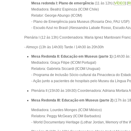
Mesa redonda I: Plano de emergência
(11 às 12h) [
VÍDEO
] [
R
Mediadora: Beatriz Espinoza (ICOM Chile)
Relator: George Abungo (ICOM)
- Plano de Emergência para Museus (Rosaria Ono, FAU USP)
- Escudo Azul no Brasil (Alessandra Labate Rosso, Escudo Azu
Plenária I
(12 às 13h) Coordenadora: Maria Ignez Mantovani Franc
- Almoço (13h às 14h30) Tarde / 14h30 às 20h30h
Mesa Redonda II: Educação em Museus (parte 1)
(14h30 às 
Mediadora: Graça Filipe (ICOM Portugal)
Relatora: Gabriela Siccardi (ICOM Uruguai)
- Programa de Inclusão Sócio-cultural da Pinacoteca do Estado
- Ação junto a pacientes de hospitais pelo Museu da Língua P
Plenária II
(15h30 às 16h30) Coordenadora: Adriana Mortara Al
Mesa Redonda III: Educação em Museus (parte 2)
(17h às 18
Mediadora: Lourdes Monges (ICOM México)
Relatora: Peggy McGeary (ICOM Barbados)
- World Documentary Heritage (Lothar Jordan,
Memory of the 