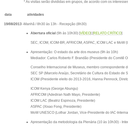
* As visitas serão divididas em grupos, de acordo com os interesses
d
ata
atividades
19/08/2013 -
Manhã / 8h30 às 13h - Recepção (8h30)
Abertura oficial
(9h às 10h30)
[
VÍDEO
] [
RELATO CRÍTICO
]
SEC, ICOM, ICOM-BR, AFRICOM, ASPAC, ICOM LAC e MoW 
Apresentação: O estado da arte dos museus
(9h às 10h)
Mediador: Carlos Roberto F. Brandão (Presidente do Comitê 
Conselho Internacional de Museus, membro correspondente d
SEC SP (Marcelo Araújo,
Secretário de Cultura do Estado de 
ICOM (
Presidente eleito do 2013-2016
, Hanna Pennock,
Diret
ICOM Kenya (George Abungu)
AFRICOM (Adediran Nath Mayo,
Presidente
)
ICOM LAC (
Beatriz
Espinoza,
Presidente
)
ASPAC (Xixao Fong, Presidente)
MoW UNESCO (Lothar Jordan,
Vice-Presidente do IAC-
Intern
Apresentação da metodologia da Plenária
(10 às 10h30) - Int