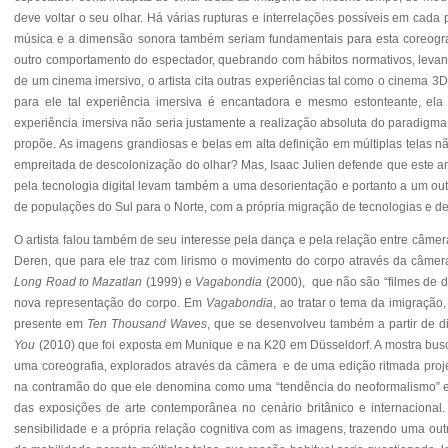
deve voltar o seu olhar. Há várias
rupturas e interrelações possíveis em cada
música e a dimensão sonora também seriam fundamentais para esta coreogra
outro comportamento do espectador, quebrando com hábitos normativos, levan
de um cinema imersivo, o artista cita outras experiências
tal como o cinema 3
para ele tal experiência imersiva é encantadora e mesmo estonteante, ela
experiência imersiva não seria justamente a realização absoluta do paradigma do
propõe. As imagens grandiosas e belas em alta definição em múltiplas telas n
empreitada de descolonização do olhar? Mas, Isaac Julien defende que este amb
pela tecnologia digital levam também a uma desorientação e portanto a um ou
de populações do Sul para o Norte, com a própria migração de tecnologias e d
O artista falou também de seu interesse pela dança e pela relação entre câmer
Deren, que para ele traz com lirismo o movimento do corpo através da câmer
Long Road to Mazatlan
(1999) e
Vagabondia
(2000), que não são “filmes de 
nova representação do corpo. Em
Vagabondia
, ao tratar o tema da imigração
presente em
Ten Thousand Waves
, que se desenvolveu também a partir de 
You
(2010) que foi exposta em Munique e na K20 em Düsseldorf. A mostra bu
uma coreografia, explorados através da câmera e de uma edição ritmada projet
na contramão do que ele denomina como uma “tendência do neoformalismo” e
das exposições de arte contemporânea no cenário britânico e internacional
sensibilidade e a própria relação cognitiva com as imagens, trazendo uma ou