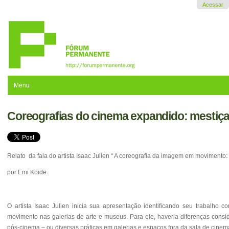
Ir
Acessar
para
o
conteúdo.
|
Ir
para
a
navegação
Menu
Coreografias do cinema expandido: mestiç
Relato da fala do artista Isaac Julien “ A coreografia da imagem em movimento: o
por Emi Koide
O artista Isaac Julien inicia sua apresentação identificando seu trabalho
movimento nas galerias de arte e museus.
Para ele, haveria diferenças cons
pós-cinema – ou diversas práticas em galerias e espaços fora da sala de cinem