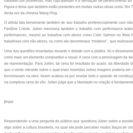
habitado por problemas, mas cuja questão é a sensação de pertencimento ao e
Figura e tema que também estão presentes em muitas outras obras como
Ten 
desta vez da chinesa Wang Ping.
O artista fala brevemente também de seu trabalho preferencialmente com não
Fantône Créole. Julien menciona também o trabalho com performance teatra
performances, mesmo ao trabalhar com atores como Colin Salmon no filme
F
trabalhava com não atores, ou como ele denominava “modelos”, que realizav
Uma das questões levantadas durante o debate com a platéia foi o desvelamen
como mais um elemento compositivo e visual. A cena com a personagem da deu
de representação. Para Julien, tal cena foi resultado do acaso, da liberdad
que o verde vibrante sobre o qual eram inseridas outras imagens poderia ser 
funcionavam na obra. Assim acabou-se por revelar todo o aparato de constru
na complexa cena do vôo. Julien julga que a liberdade no criação é fundamenta
Brasil
Respondendo a uma pergunta do público que questiona Julien sobre a possibilid
algo sobre a cultura brasileira, na qual ele pode perceber muitos traços de c