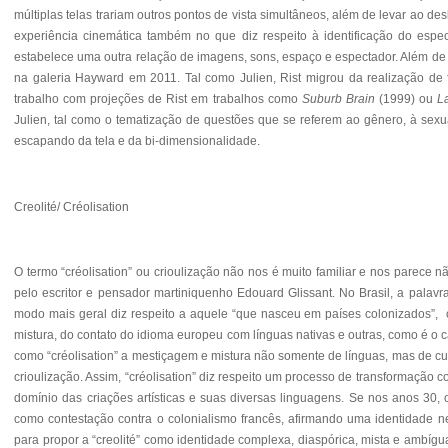
múltiplas telas trariam outros pontos de vista simultâneos, além de levar ao d
experiência cinemática também no que diz respeito à identificação do espect
estabelece uma outra relação de imagens, sons, espaço e espectador. Além de seu
na galeria Hayward em 2011. Tal como Julien, Rist migrou da realização de f
trabalho com projeções de Rist em trabalhos como
Suburb Brain
(1999) ou
L
Julien, tal como o tematização de questões que se referem ao gênero, à sex
escapando da tela e da bi-dimensionalidade.
Creolité/ Créolisation
O termo “créolisation” ou crioulização não nos é muito familiar e nos parece n
pelo escritor e pensador martiniquenho Edouard Glissant. No Brasil, a palav
modo mais geral diz respeito a aquele “que nasceu em países colonizados”
, 
mistura, do contato do idioma europeu com línguas nativas e outras, como é o ca
como “créolisation” a mestiçagem e mistura não somente de línguas, mas de cu
crioulização. Assim, “créolisation” diz respeito um processo de transformação
domínio das criações artísticas e suas diversas linguagens.
Se nos anos 30, o 
como contestação contra o colonialismo francês, afirmando uma identidade neg
para propor a “creolité” como identidade complexa, diaspórica, mista e ambígu