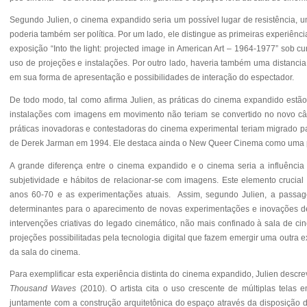
Segundo Julien, o cinema expandido seria um possível lugar de resistência, 
poderia também ser política. Por um lado, ele distingue as primeiras experiê
exposição “Into the light: projected image in American Art – 1964-1977” sob 
uso de projeções e instalações.
Por outro lado, haveria também uma distanci
em sua forma de apresentação e possibilidades de interação do espectador.
De todo modo, tal como afirma Julien, as práticas do cinema expandido estã
instalações com imagens em movimento não teriam se convertido no novo cân
práticas inovadoras e contestadoras do cinema experimental teriam migrado p
de Derek Jarman em 1994. Ele destaca ainda o New Queer Cinema como uma prát
A grande diferença entre o cinema expandido e o cinema seria a influência 
subjetividade e hábitos de relacionar-se com imagens. Este elemento crucial
anos 60-70 e as experimentações atuais. Assim, segundo Julien, a passagem 
determinantes para o aparecimento de novas experimentações e inovações de
intervenções criativas do legado cinemático, não mais confinado à sala de 
projeções possibilitadas pela tecnologia digital que fazem emergir uma outra ex
da sala do cinema.
Para exemplificar esta experiência distinta do cinema expandido, Julien des
Thousand Waves
(2010). O artista cita o uso crescente de múltiplas tela
juntamente com a construção arquitetônica do espaço através da disposição d