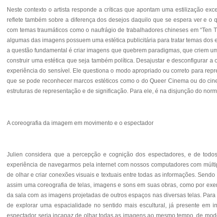
Neste contexto o artista responde a críticas que apontam uma estilização ex
reflete também sobre a diferença dos desejos daquilo que se espera ver e o q
com temas traumáticos como o naufrágio de trabalhadores chineses em “Ten
algumas das imagens possuem uma estética publicitária para tratar temas dos ex
a questão fundamental é criar imagens que quebrem paradigmas, que criem uma
construir uma estética que seja também política. Desajustar e desconfigurar a
experiência do sensível. Ele questiona o modo apropriado ou correto para repre
que se pode reconhecer marcos estéticos como o do Queer Cinema ou do cine
estruturas de representação e de significação. Para ele, é na disjunção do norm
A coreografia da imagem em movimento e o espectador
Julien considera que a percepção e cognição dos espectadores, e de todos
experiência de navegarmos pela internet com nossos computadores com
múlt
de olhar e criar conexões
visuais e textuais entre todas as informações. Send
assim uma coreografia de telas, imagens e sons em suas obras, como por e
da sala com as imagens projetadas de outros espaços nas diversas telas.
Para 
de explorar uma espacialidade no sentido mais escultural, já presente em 
espectador seria incapaz de olhar todas as imagens ao mesmo tempo, de modo 