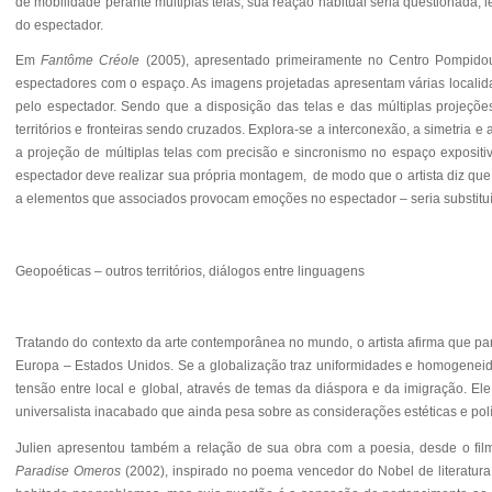
de mobilidade perante múltiplas telas, sua reação habitual seria questionada,
do espectador.
Em
Fantôme Créole
(2005), apresentado primeiramente no Centro Pompidou, 
espectadores com o espaço. As imagens projetadas apresentam várias localid
pelo espectador. Sendo que a disposição das telas e das múltiplas projeçõ
territórios e fronteiras sendo cruzados. Explora-se a interconexão, a simetria 
a projeção de múltiplas telas com precisão e sincronismo no espaço expositiv
espectador deve realizar sua própria montagem, de modo que o artista diz que 
a elementos que associados provocam emoções no espectador – seria substituíd
Geopoéticas – outros territórios, diálogos entre linguagens
Tratando do contexto da arte contemporânea no mundo, o artista afirma que pa
Europa – Estados Unidos. Se a globalização traz uniformidades e homogeneid
tensão entre local e global, através de temas da diáspora e da imigração. 
universalista inacabado que ainda pesa sobre as considerações estéticas e polí
Julien apresentou também a relação de sua obra com a poesia, desde o fi
Paradise Omeros
(2002), inspirado no poema vencedor do Nobel de literatur