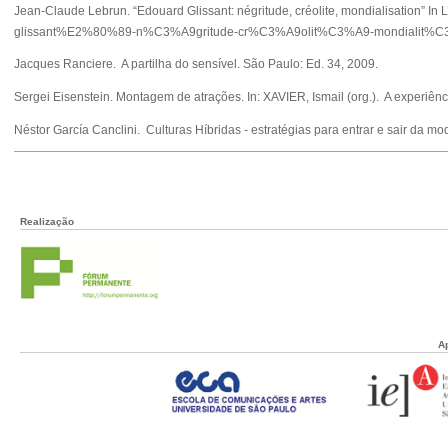
Jean-Claude Lebrun. “Edouard Glissant: négritude, créolite, mondialisation” 
glissant%E2%80%89-n%C3%A9gritude-cr%C3%A9olit%C3%A9-mondialit%C
Jacques Ranciere. A partilha do sensível. São Paulo: Ed. 34, 2009.
Sergei Eisenstein. Montagem de atrações. In: XAVIER, Ismail (org.). A experiênc
Néstor García Canclini. Culturas Híbridas - estratégias para entrar e sair da 
Realização
A