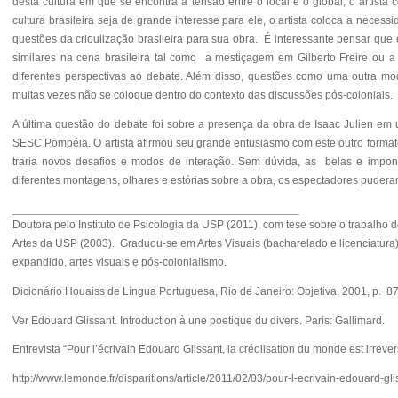
desta cultura em que se encontra a tensão entre o local e o global, o artista
cultura brasileira seja de grande interesse para ele, o artista coloca a nece
questões da crioulização brasileira para sua obra. É interessante pensar que 
similares na cena brasileira tal como a mestiçagem em Gilberto Freire ou a 
diferentes perspectivas ao debate. Além disso, questões como uma outra mo
muitas vezes não se coloque dentro do contexto das discussões pós-coloniais.
A última questão do debate foi sobre a presença da obra de Isaac Julien em um
SESC Pompéia. O artista afirmou seu grande entusiasmo com este outro formato e
traria novos desafios e modos de interação. Sem dúvida, as belas e impo
diferentes montagens, olhares e estórias sobre a obra, os espectadores puder
Doutora pelo Instituto de Psicologia da USP (2011), com tese sobre o trabal
Artes da USP (2003). Graduou-se em Artes Visuais (bacharelado e licenciatura
expandido, artes visuais e pós-colonialismo.
Dicionário Houaiss de Língua Portuguesa, Rio de Janeiro: Objetiva, 2001, p. 8
Ver Edouard Glissant. Introduction à une poetique du divers. Paris: Gallimard.
Entrevista “Pour l’écrivain Edouard Glissant, la créolisation du monde est irrev
http://www.lemonde.fr/disparitions/article/2011/02/03/pour-l-ecrivain-edouard-g