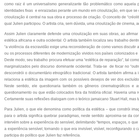
como raiz é um universalismo generalizante tão problemático como aquela p
identidades fixas e enraizadas perante um mundo em crioulização, em que se deve
crioulização é central na sua obra e processo de criação. O conceito de “créo
qual Julien participou. O artista cria, sem dúvida, uma crioulização de cinema,
Assim Julien claramente defende uma crioulização em suas obras, ao afirmar
estética africana e outra ocidental. O artista também localiza seu trabalho de
“a violência da escravidão exige uma reconsideração de como vamos discutir 
ou os processos diferentes de modernização vividos nos países colonizados e
Deste modo, seu trabalho procura efetuar uma “estética de reparação”, tal como 
marginalizados pelo discurso dominante ocidental. Trata-se de focar no “outro
desconstrói o documentário etnográfico tradicional. O artista também afirma a
relaciona a estética da imagem com os possíveis desejos de ver dos excluído
Neste sentido, ele questionaria também os gêneros cinematográficos e a
questionamento ou que estão colocados fora da história oficial. Haveria uma 
Certamente suas reflexões dialogam com o teórico jamaicano Stuart Hall, mas t
Para Julien, o que ele denomina como política da estética – que constrói im
para o artista significa quebrar paradigmas, neste sentido aproxima-se da 
intervém sobre a experiência do sensível, delimitando “tempos, espaços, o que é 
a experiência sensível, tornando o que era invisível, visível, reconfigurando 
participa do político que Julien faz referência.