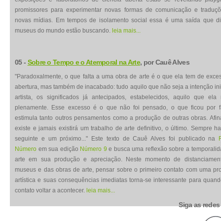
promissores para experimentar novas formas de comunicação e traduç
novas mídias. Em tempos de isolamento social essa é uma saída que di
museus do mundo estão buscando.
leia mais...
05 -
Sobre o Tempo e o Atemporal na Arte
, por Cauê Alves
"Paradoxalmente, o que falta a uma obra de arte é o que ela tem de exce
abertura, mas também de inacabado: tudo aquilo que não seja a intenção ini
artista, os significados já antecipados, estabelecidos, aquilo que ela 
plenamente. Esse excesso é o que não foi pensado, o que ficou por f
estimula tanto outros pensamentos como a produção de outras obras. Afin
existe e jamais existirá um trabalho de arte definitivo, o último. Sempre h
seguinte e um próximo..." Este texto de Cauê Alves foi publicado na
Número
em sua edição
Número 9
e busca uma reflexão sobre a temporali
arte em sua produção e apreciação. Neste momento de distanciamen
museus e das obras de arte, pensar sobre o primeiro contato com uma p
artística e suas consequências imediatas torna-se interessante para quan
contato voltar a acontecer.
leia mais...
Siga as redes