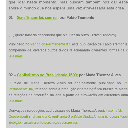
que lidar neste momento, mas buscam também nos dar espe
sobre o mundo que nos espera uma vez atravessada esta crise.
01
–
Sem fé, sem lei, sem rei
; por
Fábio Tremonte
(…) quero falar da descoberta que o eu faz do outro. [Tztvan Todorov]
Publicado no
Periódico Permanente #7
, esta publicação de Fábio Tremont
compêndio de diversos outros textos relacionando diferentes formas de
c
leia mais...
02
–
Canibalismo no Brasil desde 1500
; por
Maria Thereza Alves
O texto de Maria Thereza Alves foi originalmente publicado no
Pe
Permanente #4
, tratando sobre a produção cinematográfica brasileira Mari
as relações na produção da arte a partir da
circulação
em diferentes ambi
leia mais...
Derivações (produções audiovisuais de Maria Thereza Alves):
Iracema (de
Questembert)
cham Krai Kytom Panda Gret (Male Display Among European Popula
e T
Exibição masculina entre populações européias)
.