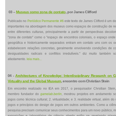
03
–
Museus como zona de contato
, por
James Clifford
Publicado no
Periódico Permanente #6
este texto de James Clifford é um d
importantes na abordagem dos museus como espaços de construção de re
entre diferentes culturas, principalmente a partir de perspectivas decolon
"zona de contato" como o "espaço de encontros coloniais, o espaço ond
geográfica e historicamente separados entram em contato uns com os ou
estabelecem relações concretas, geralmente envolvendo condições de co
desigualdades radicais e conflitos irredutíveis." diz muito também s
afastamento.
leia mais...
04 -
Architectures of Knowledge: Interdisciplinary Research on 
Virtuality and the Global Museum
, encontro com Christian Stein
Em encontro realizado no IEA em 2017, o pesquisador Chrsitian Stein
membro fundador do
gamelab.berlin
, mostrou projetos em andamento so
jogos como técnica cultural; 2. virtualidade; e 3. realidade virtual, além do
jogos e princípios do design de jogos em outros ambientes. Como a ciên
pesquisa precisam comunicar seus conhecimentos para um novo público, 
exposições e laboratórios de ciência aberta estão se revelando
playg