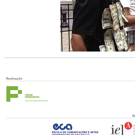
Realização
A