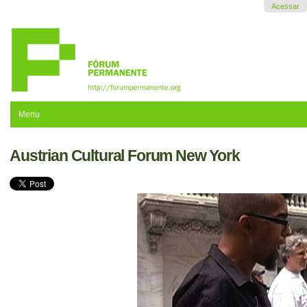
Ir
Acessar
para
o
conteúdo.
|
Ir
para
a
navegação
Menu
Austrian Cultural Forum New York