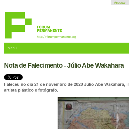
Ir
Acessar
para
o
conteúdo.
|
Ir
para
a
navegação
Menu
Nota de Falecimento - Júlio Abe Wakahara
Faleceu no dia 21 de novembro de 2020 Júlio Abe Wakahara, im
artista plástico e fotógrafo.