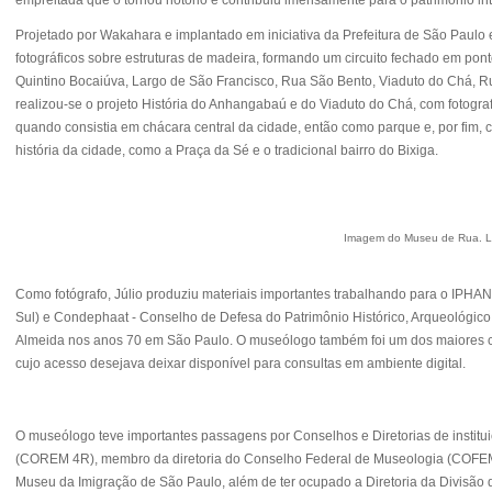
Projetado por Wakahara e implantado em iniciativa da Prefeitura de São Paulo 
fotográficos sobre estruturas de madeira, formando um circuito fechado em po
Quintino Bocaiúva, Largo de São Francisco, Rua São Bento, Viaduto do Chá, Ru
realizou-se o projeto História do Anhangabaú e do Viaduto do Chá, com fotogr
quando consistia em chácara central da cidade, então como parque e, por fim,
história da cidade, como a Praça da Sé e o tradicional bairro do Bixiga.
Imagem do Museu de Rua. Lar
Como fotógrafo, Júlio produziu materiais importantes trabalhando para o IPHAN -
Sul) e Condephaat -
Conselho de Defesa do Patrimônio Histórico, Arqueológico, A
Almeida nos anos 70 em São Paulo. O museólogo também foi um dos maiores col
cujo acesso desejava deixar disponível para consultas em ambiente digital.
O museólogo teve importantes passagens por Conselhos e Diretorias de institu
(COREM 4R), membro da diretoria do Conselho Federal de Museologia (COFEM), 
Museu da Imigração de São Paulo, além de ter ocupado a Diretoria da Divisão 