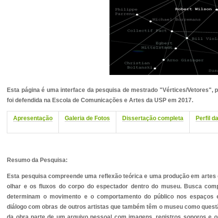
Esta página é uma interface da pesquisa de mestrado "Vértices/Vetores", 
foi defendida na Escola de Comunicações e Artes da USP em 2017.
Apresentação
Galeria de Fotos
Dissertação completa
Perfil d
Resumo da Pesquisa:
Esta pesquisa compreende uma reflexão teórica e uma produção em artes
olhar e os fluxos do corpo do espectador dentro do museu. Busca comp
determinam o movimento e o comportamento do público nos espaços e
diálogo com obras de outros artistas que também têm o museu como quest
da obra parte de um arquivo pessoal com imagens, registros sonoros e o