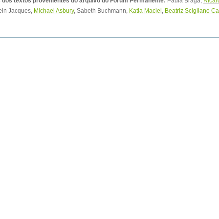
 dos textos provenientes do arquivo do Fórum Permanente:
Paula Braga,
Rica
ein Jacques,
Michael Asbury
, Sabeth Buchmann,
Katia Maciel
,
Beatriz Scigliano Ca