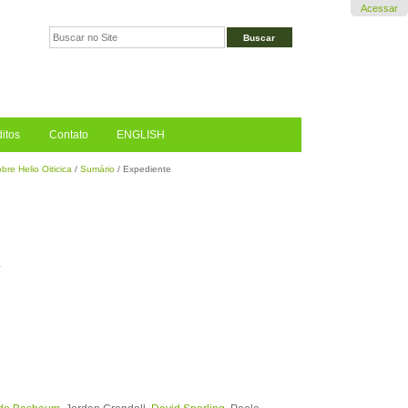
Acessar
Busca
Busca
Avançada…
itos
Contato
ENGLISH
re Helio Oiticica
/
Sumário
/
Expediente
n