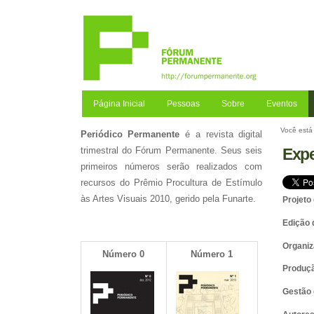
Ir
para
o
conteúdo.
|
Ir
para
a
Página Inicial
Pessoas
Sobre
Eventos
navegação
Você está 
Periódico Permanente
é a revista digital
Expe
trimestral do Fórum Permanente. Seus seis
primeiros números serão realizados com
recursos do Prêmio Procultura de Estímulo
às Artes Visuais 2010, gerido pela Funarte.
Projeto 
Edição 
Organiz
Número 0
Número 1
Produç
Gestão 