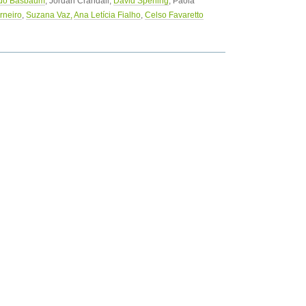
rdo Basbaum
, Jordan Crandall,
David Sperling
, Paola
rneiro
,
Suzana Vaz,
Ana Letícia Fialho
,
Celso Favaretto