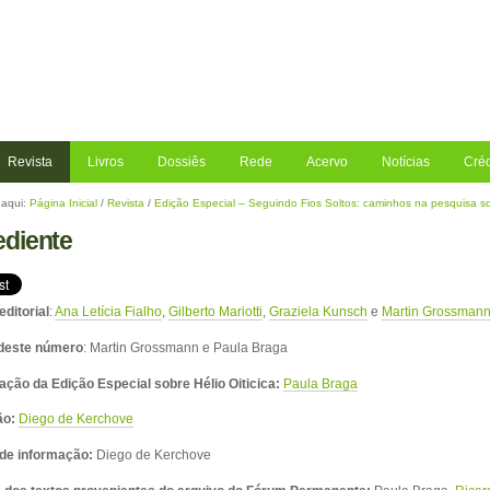
Revista
Livros
Dossiês
Rede
Acervo
Notícias
Créd
aqui:
Página Inicial
/
Revista
/
Edição Especial – Seguindo Fios Soltos: caminhos na pesquisa sob
diente
editorial
:
Ana Letícia Fialho
,
Gilberto Mariotti
,
Graziela Kunsch
e
Martin Grossman
deste número
: Martin Grossmann e Paula Braga
ação da Edição Especial sobre Hélio Oiticica:
Paula Braga
ão:
Diego de Kerchove
de informação:
Diego de Kerchove