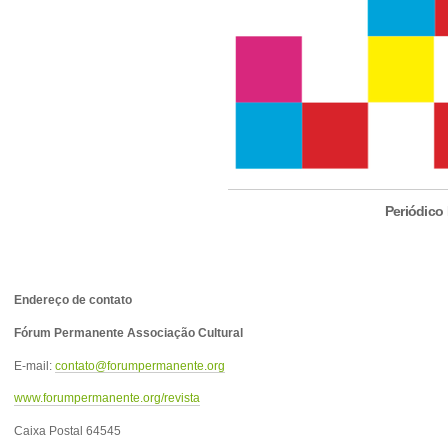
Periódico 
Endereço de contato
Fórum Permanente Associação Cultural
E-mail:
contato@forumpermanente.org
www.forumpermanente.org/revista
Caixa Postal 64545