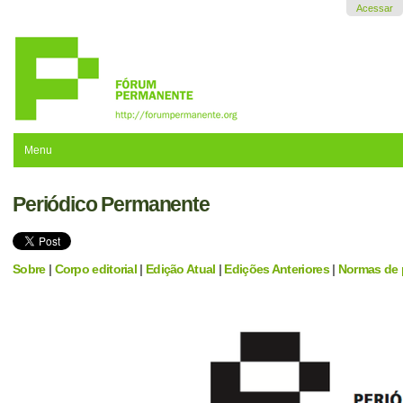
Ir
Acessar
para
o
conteúdo.
|
Ir
para
a
navegação
Menu
Periódico Permanente
Sobre
|
Corpo editorial
|
Edição Atual
|
Edições Anteriores
|
Normas de 