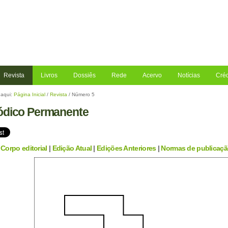
Revista
Livros
Dossiês
Rede
Acervo
Notícias
Créd
aqui:
Página Inicial
/
Revista
/
Número 5
ódico Permanente
|
Corpo editorial
|
Edição Atual
|
Edições Anteriores
|
Normas de publicaç