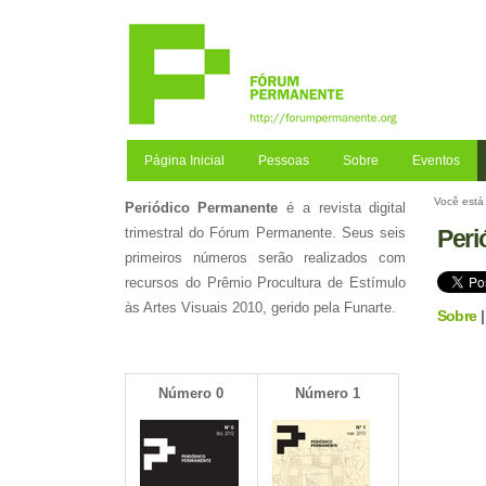
Ir
para
o
conteúdo.
|
Ir
para
a
Página Inicial
Pessoas
Sobre
Eventos
navegação
Você está 
Periódico Permanente
é a revista digital
Peri
trimestral do Fórum Permanente. Seus seis
primeiros números serão realizados com
recursos do Prêmio Procultura de Estímulo
às Artes Visuais 2010, gerido pela Funarte.
Sobre
Número 0
Número 1