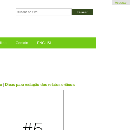
Acessar
Busca
Busca
Avançada…
itos
Contato
ENGLISH
ão
|
Dicas para redação dos relatos criticos