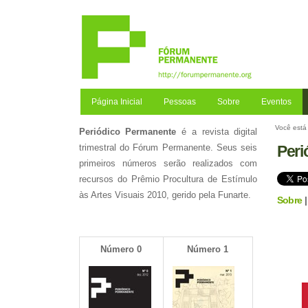
Ir
para
o
conteúdo.
|
Ir
para
a
Página Inicial
Pessoas
Sobre
Eventos
navegação
Você está 
Periódico Permanente
é a revista digital
Peri
trimestral do Fórum Permanente. Seus seis
primeiros números serão realizados com
recursos do Prêmio Procultura de Estímulo
às Artes Visuais 2010, gerido pela Funarte.
Sobre
Número 0
Número 1