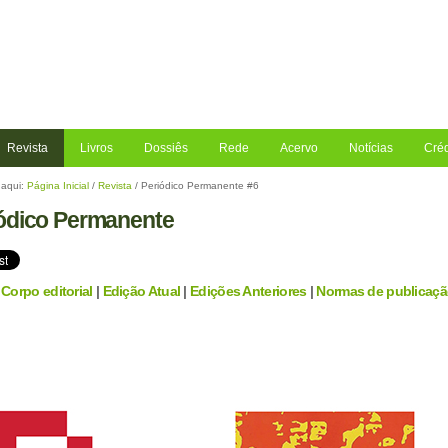
Revista
Livros
Dossiês
Rede
Acervo
Notícias
Créd
aqui:
Página Inicial
/
Revista
/
Periódico Permanente #6
ódico Permanente
|
Corpo editorial
|
Edição Atual
|
Edições Anteriores
|
Normas de publicaç