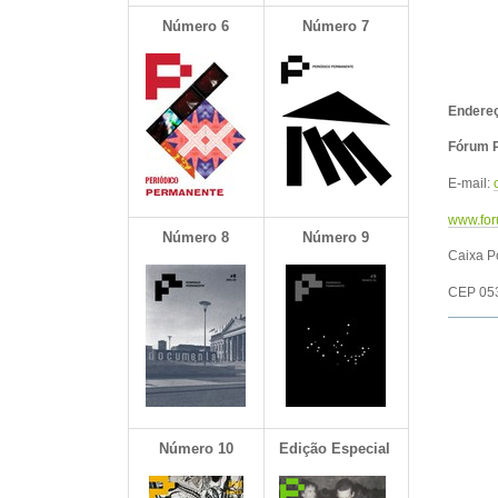
Número 6
Número 7
Endereç
Fórum P
E-mail:
www.for
Número
8
Número 9
Caixa P
CEP 05
Número 10
Edição Especial