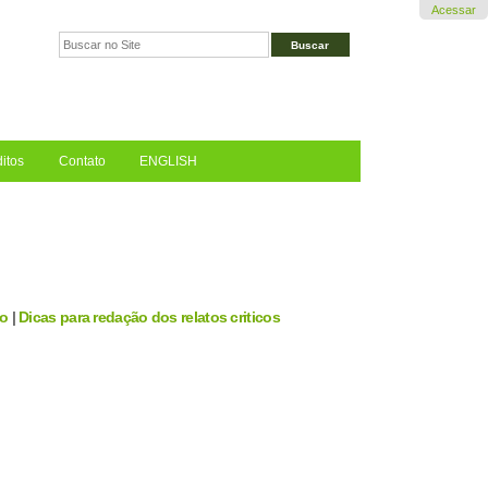
Acessar
Busca
Busca
Avançada…
itos
Contato
ENGLISH
ão
|
Dicas para redação dos relatos criticos