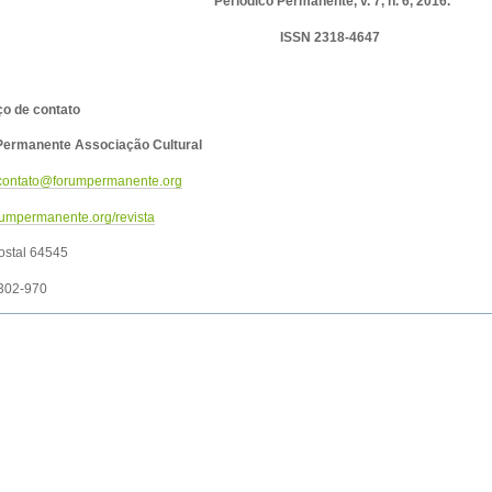
Periódico Permanente, v. 7, n. 6, 2016.
ISSN
2318-4647
o de contato
ermanente Associação Cultural
contato@forumpermanente.org
umpermanente.org/revista
ostal 64545
302-970